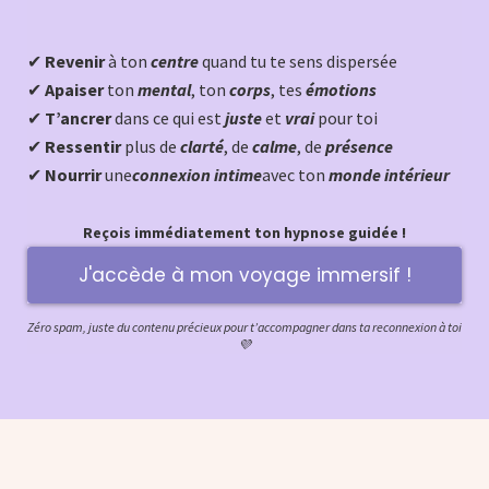
✔
Revenir
à ton
centre
quand tu te sens dispersée
✔
Apaiser
ton
mental
, ton
corps
, tes
émotions
✔
T’ancrer
dans ce qui est
juste
et
vrai
pour toi
✔
Ressentir
plus de
clarté
, de
calme
, de
présence
✔
Nourrir
une
connexion intime
avec ton
monde intérieur
Reçois immédiatement ton hypnose guidée !
J'accède à mon voyage immersif !
Zéro spam, juste du contenu précieux pour t’accompagner dans ta reconnexion à toi
💜